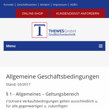
|
|
|
|
Kontakt
Geschäftszeiten
Anfahrt
Impressum
AGB's
ONLINE-SHOP
KUNDENDIENST ANFORDERN
Menu
Allgemeine Geschäftsbedingungen
Stand: 03/2017
§ 1 - Allgemeines – Geltungsbereich
(1)Unsere Verkaufsbedingungen gelten ausschließlich u.
für alle gegenwärtigen u. zukünftigen